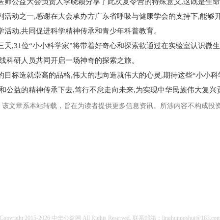
医师公益大会负责人李晓颖分享了此次夏令营的特殊意义,这既是生命
列活动之一,感谢在大会承办方广东省呼吸与健康学会的支持下,能够
学活动,共同促进科学精神传承和青少年科普教育。
三天,31位“小小科学家”将带着好奇心和探索欲通过在实验室认识微
一线科研人员共同开启一场神奇的探索之旅。
的目标造就崇高的品格,伟大的志向造就伟大的心灵,期待这些“小小科
学和公益的精神传承下去,笃行不怠走向未来,为实现中华民族伟大复兴
：该文章系本站转载，旨在为读者提供更多信息资讯。所涉内容不构成投
Copyright 2015-
2026
中华公益网
All Rights Reserved. 联系邮箱：linghunposhui@163.co