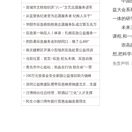
中国
> 宣城市文联组织庆“八一”文艺志愿服务进军
益大会系
> 从监督执纪者变为志愿服务者 纪检人乐于“
一体的研
> 华阴市应急救助慈善志愿服务队成立暨五岳万
未来
> 应急第一响应人丨林泉：扎根应急公益服务一
课程,和
> 把防暑应急服务送到胡同口：饿了么400“
崇高
> 南京建邺区开展小型场所应急处置公益培训
想,把科
> 当前位置：首页>应急 杖头木偶、应急自救
免责声明
> 青岛市中心血站：热血在行动 助生命“一臂
> 100万元壹基金安全家园公益项目助力饶峰
> 深圳公益救援队携带应急物资驰援北京，支援
> 汪博炜出任总经理，郎酒以“三化”人才支撑
> 民生小微15周年践行普惠金融发展理念