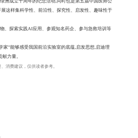
绿洲成立十周年的纪念活动,同时也是第五届中国医师公
开展这样集科学性、前沿性、探究性、启发性、趣味性于
生物、探索实践AI应用、参观知名药企、参与急救培训等
学家”能够感受我国前沿实验室的底蕴,启发思想,启迪理
贡献力量。
资、消费建议，仅供读者参考。
m